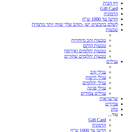
דף הבית
Gift Card
הרמוניה
חדש! עד 1000 ש"ח
לשלם בתכשיט ישן -הזהב שלך שווה יותר מתמיד!
טבעות
טבעות זהב מיוחדות
טבעות חותם
טבעות יהלומים ואירוסין
טבעות יהלומים שחורים
עגילים
עגילי זהב
עגילי חישוק
עגילי יהלומים
עגילי פנינה
עגילים צמודים
שרשראות
צמידים
בלוג
עוד...
Gift Card
הרמוניה
חדש! עד 1000 ש"ח