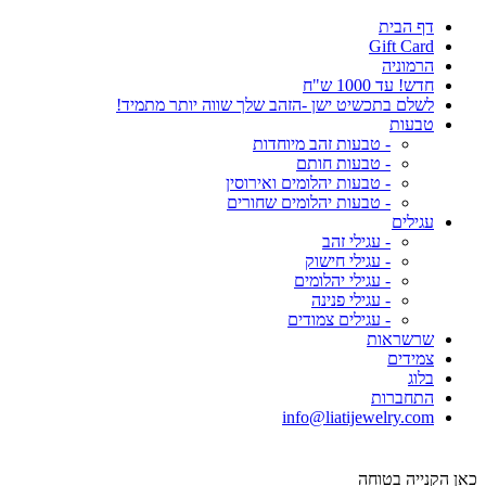
דף הבית
Gift Card
הרמוניה
חדש! עד 1000 ש"ח
לשלם בתכשיט ישן -הזהב שלך שווה יותר מתמיד!
טבעות
- טבעות זהב מיוחדות
- טבעות חותם
- טבעות יהלומים ואירוסין
- טבעות יהלומים שחורים
עגילים
- עגילי זהב
- עגילי חישוק
- עגילי יהלומים
- עגילי פנינה
- עגילים צמודים
שרשראות
צמידים
בלוג
התחברות
info@liatijewelry.com
כאן הקנייה בטוחה