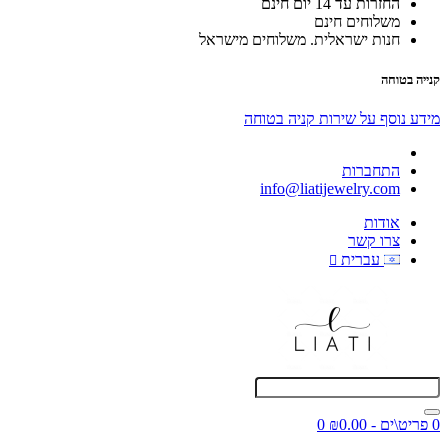
החזרות עד 14 יום חינם
משלוחים חינם
חנות ישראלית. משלוחים מישראל
קנייה בטוחה
מידע נוסף על שירות קניה בטוחה
התחברות
info@liatijewelry.com
אודות
צרו קשר
עברית
0 פריט\ים - ₪0.00
0