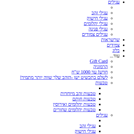
עגילים
עגילי זהב
עגילי חישוק
עגילי יהלומים
עגילי פנינה
עגילים צמודים
שרשראות
צמידים
בלוג
עוד...
Gift Card
הרמוניה
חדש! עד 1000 ש"ח
לשלם בתכשיט ישן -הזהב שלך שווה יותר מתמיד!
טבעות
טבעות זהב מיוחדות
טבעות חותם
טבעות יהלומים ואירוסין
טבעות יהלומים שחורים
עגילים
עגילי זהב
עגילי חישוק