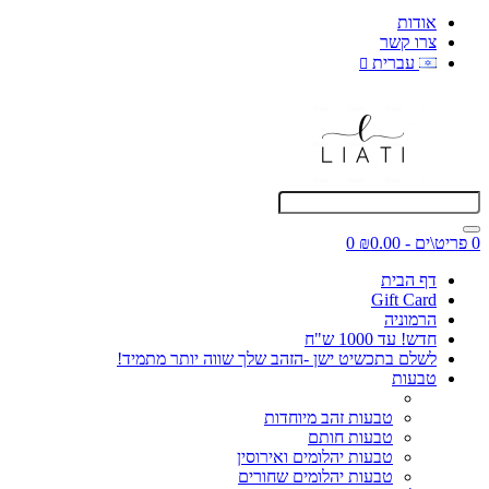
אודות
צרו קשר
עברית
0 פריט\ים - ₪0.00
0
דף הבית
Gift Card
הרמוניה
חדש! עד 1000 ש"ח
לשלם בתכשיט ישן -הזהב שלך שווה יותר מתמיד!
טבעות
טבעות זהב מיוחדות
טבעות חותם
טבעות יהלומים ואירוסין
טבעות יהלומים שחורים