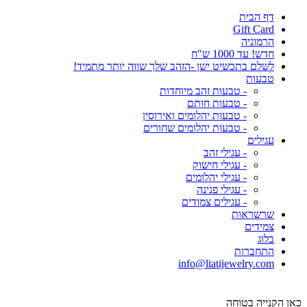
דף הבית
Gift Card
הרמוניה
חדש! עד 1000 ש"ח
לשלם בתכשיט ישן -הזהב שלך שווה יותר מתמיד!
טבעות
- טבעות זהב מיוחדות
- טבעות חותם
- טבעות יהלומים ואירוסין
- טבעות יהלומים שחורים
עגילים
- עגילי זהב
- עגילי חישוק
- עגילי יהלומים
- עגילי פנינה
- עגילים צמודים
שרשראות
צמידים
בלוג
התחברות
info@liatijewelry.com
כאן הקנייה בטוחה