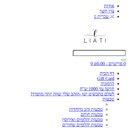
אודות
צרו קשר
עברית
0 פריט\ים - ₪0.00
0
דף הבית
Gift Card
הרמוניה
חדש! עד 1000 ש"ח
לשלם בתכשיט ישן -הזהב שלך שווה יותר מתמיד!
טבעות
טבעות זהב מיוחדות
טבעות חותם
טבעות יהלומים ואירוסין
טבעות יהלומים שחורים