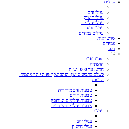
עגילים
עגילי זהב
עגילי חישוק
עגילי יהלומים
עגילי פנינה
עגילים צמודים
שרשראות
צמידים
בלוג
עוד...
Gift Card
הרמוניה
חדש! עד 1000 ש"ח
לשלם בתכשיט ישן -הזהב שלך שווה יותר מתמיד!
טבעות
טבעות זהב מיוחדות
טבעות חותם
טבעות יהלומים ואירוסין
טבעות יהלומים שחורים
עגילים
עגילי זהב
עגילי חישוק