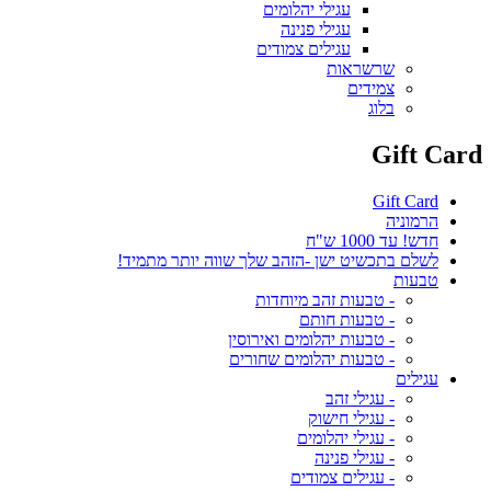
עגילי יהלומים
עגילי פנינה
עגילים צמודים
שרשראות
צמידים
בלוג
Gift Card
Gift Card
הרמוניה
חדש! עד 1000 ש"ח
לשלם בתכשיט ישן -הזהב שלך שווה יותר מתמיד!
טבעות
- טבעות זהב מיוחדות
- טבעות חותם
- טבעות יהלומים ואירוסין
- טבעות יהלומים שחורים
עגילים
- עגילי זהב
- עגילי חישוק
- עגילי יהלומים
- עגילי פנינה
- עגילים צמודים