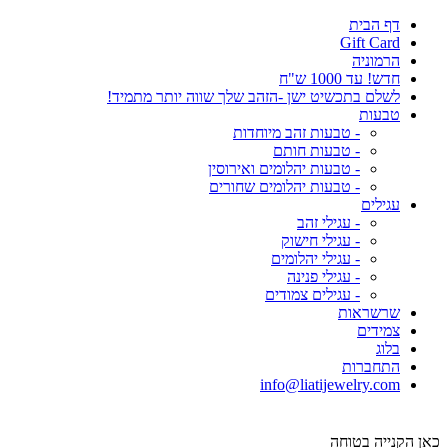
דף הבית
Gift Card
הרמוניה
חדש! עד 1000 ש"ח
לשלם בתכשיט ישן -הזהב שלך שווה יותר מתמיד!
טבעות
- טבעות זהב מיוחדות
- טבעות חותם
- טבעות יהלומים ואירוסין
- טבעות יהלומים שחורים
עגילים
- עגילי זהב
- עגילי חישוק
- עגילי יהלומים
- עגילי פנינה
- עגילים צמודים
שרשראות
צמידים
בלוג
התחברות
info@liatijewelry.com
כאן הקנייה בטוחה