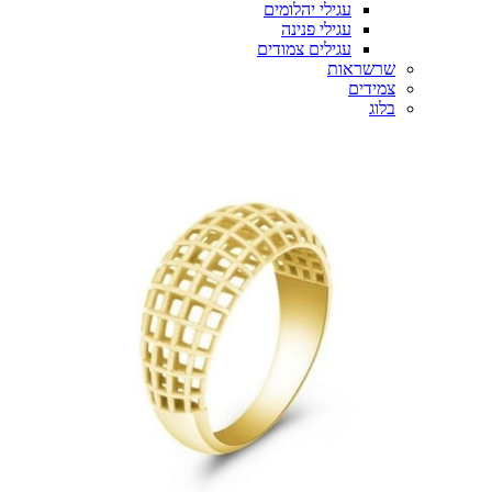
עגילי יהלומים
עגילי פנינה
עגילים צמודים
שרשראות
צמידים
בלוג