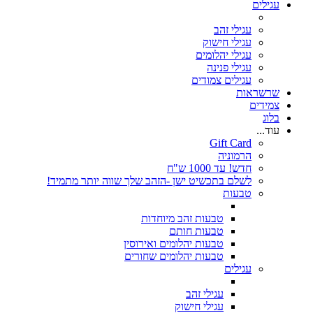
עגילים
עגילי זהב
עגילי חישוק
עגילי יהלומים
עגילי פנינה
עגילים צמודים
שרשראות
צמידים
בלוג
עוד...
Gift Card
הרמוניה
חדש! עד 1000 ש"ח
לשלם בתכשיט ישן -הזהב שלך שווה יותר מתמיד!
טבעות
טבעות זהב מיוחדות
טבעות חותם
טבעות יהלומים ואירוסין
טבעות יהלומים שחורים
עגילים
עגילי זהב
עגילי חישוק