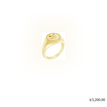
00
₪3,200.00