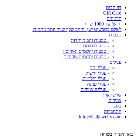
דף הבית
Gift Card
הרמוניה
חדש! עד 1000 ש"ח
לשלם בתכשיט ישן -הזהב שלך שווה יותר מתמיד!
טבעות
- טבעות זהב מיוחדות
- טבעות חותם
- טבעות יהלומים ואירוסין
- טבעות יהלומים שחורים
עגילים
- עגילי זהב
- עגילי חישוק
- עגילי יהלומים
- עגילי פנינה
- עגילים צמודים
שרשראות
צמידים
בלוג
התחברות
info@liatijewelry.com
כאן הקנייה בטוחה