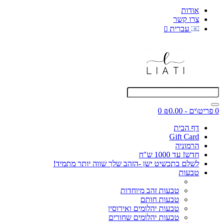
אודות
צרו קשר
עברית
0 פריט\ים - ₪0.00
0
דף הבית
Gift Card
הרמוניה
חדש! עד 1000 ש"ח
לשלם בתכשיט ישן -הזהב שלך שווה יותר מתמיד!
טבעות
טבעות זהב מיוחדות
טבעות חותם
טבעות יהלומים ואירוסין
טבעות יהלומים שחורים