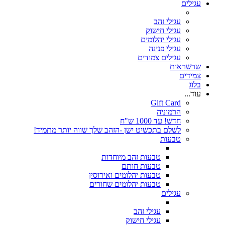
עגילים
עגילי זהב
עגילי חישוק
עגילי יהלומים
עגילי פנינה
עגילים צמודים
שרשראות
צמידים
בלוג
עוד...
Gift Card
הרמוניה
חדש! עד 1000 ש"ח
לשלם בתכשיט ישן -הזהב שלך שווה יותר מתמיד!
טבעות
טבעות זהב מיוחדות
טבעות חותם
טבעות יהלומים ואירוסין
טבעות יהלומים שחורים
עגילים
עגילי זהב
עגילי חישוק