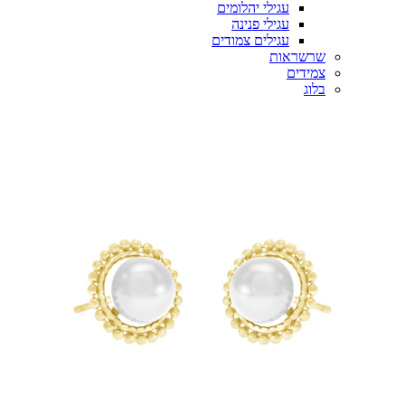
עגילי יהלומים
עגילי פנינה
עגילים צמודים
שרשראות
צמידים
בלוג