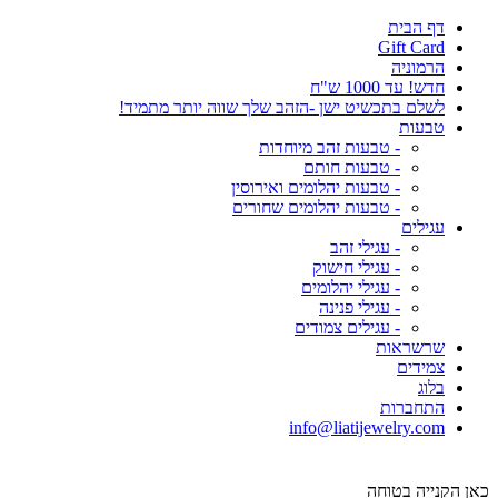
דף הבית
Gift Card
הרמוניה
חדש! עד 1000 ש"ח
לשלם בתכשיט ישן -הזהב שלך שווה יותר מתמיד!
טבעות
- טבעות זהב מיוחדות
- טבעות חותם
- טבעות יהלומים ואירוסין
- טבעות יהלומים שחורים
עגילים
- עגילי זהב
- עגילי חישוק
- עגילי יהלומים
- עגילי פנינה
- עגילים צמודים
שרשראות
צמידים
בלוג
התחברות
info@liatijewelry.com
כאן הקנייה בטוחה