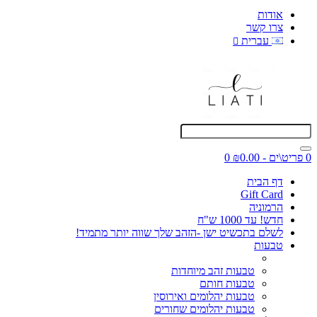
אודות
צרו קשר
עברית
0 פריט\ים - ₪0.00
0
דף הבית
Gift Card
הרמוניה
חדש! עד 1000 ש"ח
לשלם בתכשיט ישן -הזהב שלך שווה יותר מתמיד!
טבעות
טבעות זהב מיוחדות
טבעות חותם
טבעות יהלומים ואירוסין
טבעות יהלומים שחורים