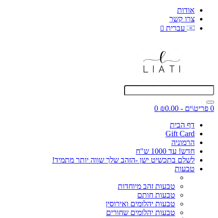
אודות
צרו קשר
עברית
0 פריט\ים - ₪0.00
0
דף הבית
Gift Card
הרמוניה
חדש! עד 1000 ש"ח
לשלם בתכשיט ישן -הזהב שלך שווה יותר מתמיד!
טבעות
טבעות זהב מיוחדות
טבעות חותם
טבעות יהלומים ואירוסין
טבעות יהלומים שחורים