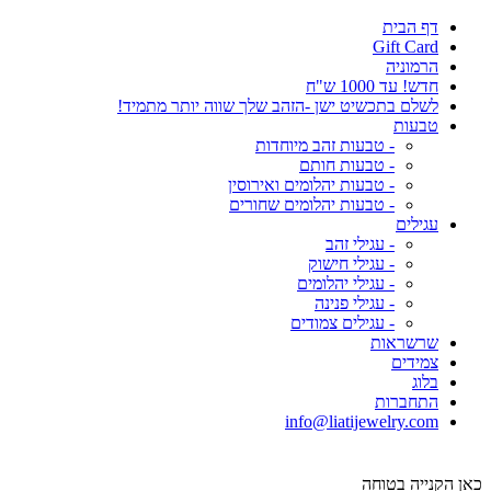
דף הבית
Gift Card
הרמוניה
חדש! עד 1000 ש"ח
לשלם בתכשיט ישן -הזהב שלך שווה יותר מתמיד!
טבעות
- טבעות זהב מיוחדות
- טבעות חותם
- טבעות יהלומים ואירוסין
- טבעות יהלומים שחורים
עגילים
- עגילי זהב
- עגילי חישוק
- עגילי יהלומים
- עגילי פנינה
- עגילים צמודים
שרשראות
צמידים
בלוג
התחברות
info@liatijewelry.com
כאן הקנייה בטוחה