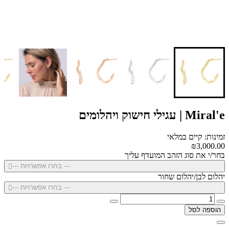
Miral'e | עגילי חישוק ויהלומים
זמינות: קיים במלאי
₪3,000.00
בחר/י את סוג הזהב המועדף עליך
--- בחרו אפשרויות ---
יהלום לבן/יהלום שחור
--- בחרו אפשרויות ---
הוספה לסל