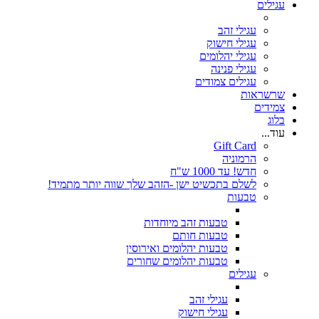
עגילים
עגילי זהב
עגילי חישוק
עגילי יהלומים
עגילי פנינה
עגילים צמודים
שרשראות
צמידים
בלוג
עוד...
Gift Card
הרמוניה
חדש! עד 1000 ש"ח
לשלם בתכשיט ישן -הזהב שלך שווה יותר מתמיד!
טבעות
טבעות זהב מיוחדות
טבעות חותם
טבעות יהלומים ואירוסין
טבעות יהלומים שחורים
עגילים
עגילי זהב
עגילי חישוק