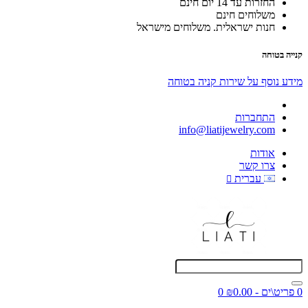
החזרות עד 14 יום חינם
משלוחים חינם
חנות ישראלית. משלוחים מישראל
קנייה בטוחה
מידע נוסף על שירות קניה בטוחה
התחברות
info@liatijewelry.com
אודות
צרו קשר
עברית
0 פריט\ים - ₪0.00
0