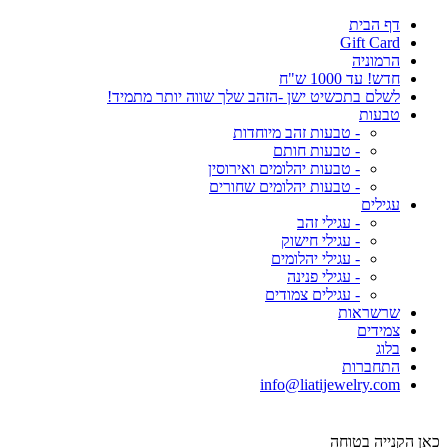
דף הבית
Gift Card
הרמוניה
חדש! עד 1000 ש"ח
לשלם בתכשיט ישן -הזהב שלך שווה יותר מתמיד!
טבעות
- טבעות זהב מיוחדות
- טבעות חותם
- טבעות יהלומים ואירוסין
- טבעות יהלומים שחורים
עגילים
- עגילי זהב
- עגילי חישוק
- עגילי יהלומים
- עגילי פנינה
- עגילים צמודים
שרשראות
צמידים
בלוג
התחברות
info@liatijewelry.com
כאן הקנייה בטוחה