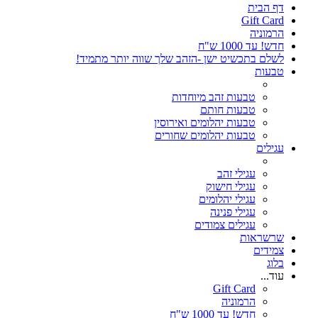
דף הבית
Gift Card
הרמוניה
חדש! עד 1000 ש"ח
לשלם בתכשיט ישן -הזהב שלך שווה יותר מתמיד!
טבעות
טבעות זהב מיוחדות
טבעות חותם
טבעות יהלומים ואירוסין
טבעות יהלומים שחורים
עגילים
עגילי זהב
עגילי חישוק
עגילי יהלומים
עגילי פנינה
עגילים צמודים
שרשראות
צמידים
בלוג
עוד...
Gift Card
הרמוניה
חדש! עד 1000 ש"ח