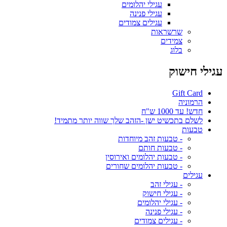
עגילי יהלומים
עגילי פנינה
עגילים צמודים
שרשראות
צמידים
בלוג
עגילי חישוק
Gift Card
הרמוניה
חדש! עד 1000 ש"ח
לשלם בתכשיט ישן -הזהב שלך שווה יותר מתמיד!
טבעות
- טבעות זהב מיוחדות
- טבעות חותם
- טבעות יהלומים ואירוסין
- טבעות יהלומים שחורים
עגילים
- עגילי זהב
- עגילי חישוק
- עגילי יהלומים
- עגילי פנינה
- עגילים צמודים