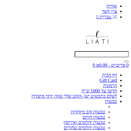
אודות
צרו קשר
עברית
0 פריט\ים - ₪0.00
0
דף הבית
Gift Card
הרמוניה
חדש! עד 1000 ש"ח
לשלם בתכשיט ישן -הזהב שלך שווה יותר מתמיד!
טבעות
טבעות זהב מיוחדות
טבעות חותם
טבעות יהלומים ואירוסין
טבעות יהלומים שחורים