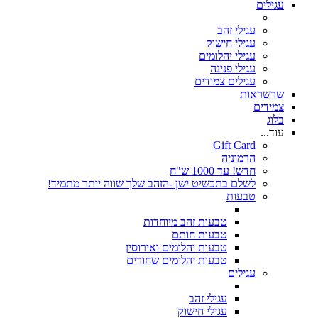
עגילים
עגילי זהב
עגילי חישוק
עגילי יהלומים
עגילי פנינה
עגילים צמודים
שרשראות
צמידים
בלוג
עוד...
Gift Card
הרמוניה
חדש! עד 1000 ש"ח
לשלם בתכשיט ישן -הזהב שלך שווה יותר מתמיד!
טבעות
טבעות זהב מיוחדות
טבעות חותם
טבעות יהלומים ואירוסין
טבעות יהלומים שחורים
עגילים
עגילי זהב
עגילי חישוק