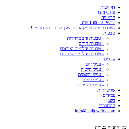
דף הבית
Gift Card
הרמוניה
חדש! עד 1000 ש"ח
לשלם בתכשיט ישן -הזהב שלך שווה יותר מתמיד!
טבעות
- טבעות זהב מיוחדות
- טבעות חותם
- טבעות יהלומים ואירוסין
- טבעות יהלומים שחורים
עגילים
- עגילי זהב
- עגילי חישוק
- עגילי יהלומים
- עגילי פנינה
- עגילים צמודים
שרשראות
צמידים
בלוג
התחברות
info@liatijewelry.com
כאן הקנייה בטוחה