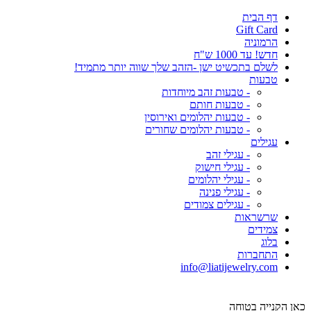
דף הבית
Gift Card
הרמוניה
חדש! עד 1000 ש"ח
לשלם בתכשיט ישן -הזהב שלך שווה יותר מתמיד!
טבעות
- טבעות זהב מיוחדות
- טבעות חותם
- טבעות יהלומים ואירוסין
- טבעות יהלומים שחורים
עגילים
- עגילי זהב
- עגילי חישוק
- עגילי יהלומים
- עגילי פנינה
- עגילים צמודים
שרשראות
צמידים
בלוג
התחברות
info@liatijewelry.com
כאן הקנייה בטוחה