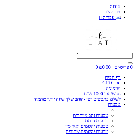
אודות
צרו קשר
עברית
0 פריט\ים - ₪0.00
0
דף הבית
Gift Card
הרמוניה
חדש! עד 1000 ש"ח
לשלם בתכשיט ישן -הזהב שלך שווה יותר מתמיד!
טבעות
טבעות זהב מיוחדות
טבעות חותם
טבעות יהלומים ואירוסין
טבעות יהלומים שחורים