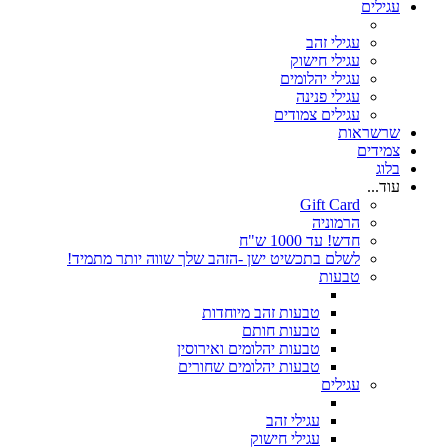
עגילים
עגילי זהב
עגילי חישוק
עגילי יהלומים
עגילי פנינה
עגילים צמודים
שרשראות
צמידים
בלוג
עוד...
Gift Card
הרמוניה
חדש! עד 1000 ש"ח
לשלם בתכשיט ישן -הזהב שלך שווה יותר מתמיד!
טבעות
טבעות זהב מיוחדות
טבעות חותם
טבעות יהלומים ואירוסין
טבעות יהלומים שחורים
עגילים
עגילי זהב
עגילי חישוק