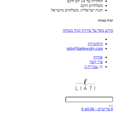
החזרות עד 14 יום חינם
משלוחים חינם
חנות ישראלית. משלוחים מישראל
קנייה בטוחה
מידע נוסף על שירות קניה בטוחה
התחברות
info@liatijewelry.com
אודות
צרו קשר
עברית
0 פריט\ים - ₪0.00
0