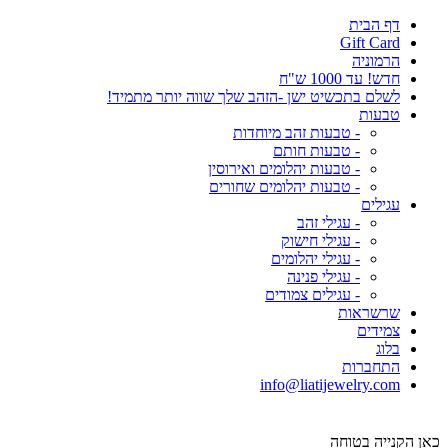
דף הבית
Gift Card
הרמוניה
חדש! עד 1000 ש"ח
לשלם בתכשיט ישן -הזהב שלך שווה יותר מתמיד!
טבעות
- טבעות זהב מיוחדות
- טבעות חותם
- טבעות יהלומים ואירוסין
- טבעות יהלומים שחורים
עגילים
- עגילי זהב
- עגילי חישוק
- עגילי יהלומים
- עגילי פנינה
- עגילים צמודים
שרשראות
צמידים
בלוג
התחברות
info@liatijewelry.com
כאן הקנייה בטוחה