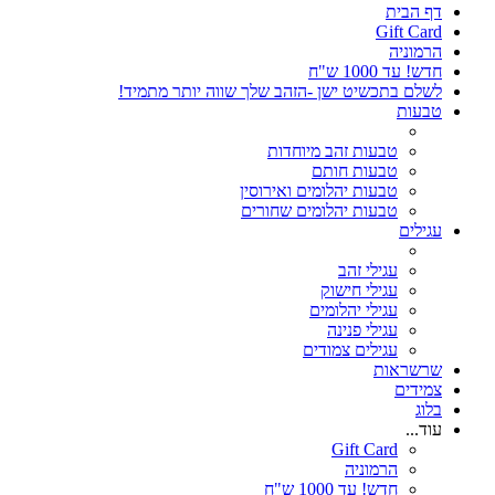
דף הבית
Gift Card
הרמוניה
חדש! עד 1000 ש"ח
לשלם בתכשיט ישן -הזהב שלך שווה יותר מתמיד!
טבעות
טבעות זהב מיוחדות
טבעות חותם
טבעות יהלומים ואירוסין
טבעות יהלומים שחורים
עגילים
עגילי זהב
עגילי חישוק
עגילי יהלומים
עגילי פנינה
עגילים צמודים
שרשראות
צמידים
בלוג
עוד...
Gift Card
הרמוניה
חדש! עד 1000 ש"ח