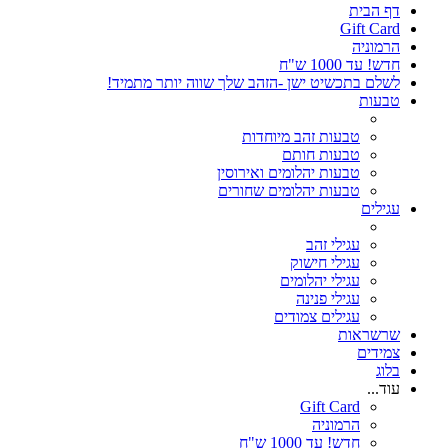
דף הבית
Gift Card
הרמוניה
חדש! עד 1000 ש"ח
לשלם בתכשיט ישן -הזהב שלך שווה יותר מתמיד!
טבעות
טבעות זהב מיוחדות
טבעות חותם
טבעות יהלומים ואירוסין
טבעות יהלומים שחורים
עגילים
עגילי זהב
עגילי חישוק
עגילי יהלומים
עגילי פנינה
עגילים צמודים
שרשראות
צמידים
בלוג
עוד...
Gift Card
הרמוניה
חדש! עד 1000 ש"ח