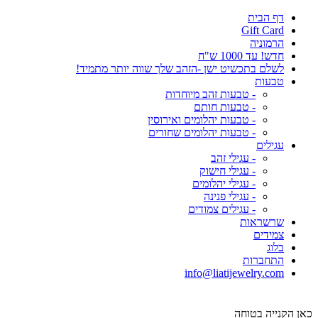
דף הבית
Gift Card
הרמוניה
חדש! עד 1000 ש"ח
לשלם בתכשיט ישן -הזהב שלך שווה יותר מתמיד!
טבעות
- טבעות זהב מיוחדות
- טבעות חותם
- טבעות יהלומים ואירוסין
- טבעות יהלומים שחורים
עגילים
- עגילי זהב
- עגילי חישוק
- עגילי יהלומים
- עגילי פנינה
- עגילים צמודים
שרשראות
צמידים
בלוג
התחברות
info@liatijewelry.com
כאן הקנייה בטוחה