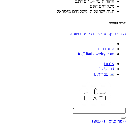
החזרות עד 14 יום חינם
משלוחים חינם
חנות ישראלית. משלוחים מישראל
קנייה בטוחה
מידע נוסף על שירות קניה בטוחה
התחברות
info@liatijewelry.com
אודות
צרו קשר
עברית
0 פריט\ים - ₪0.00
0