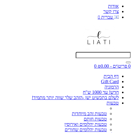
אודות
צרו קשר
עברית
0 פריט\ים - ₪0.00
0
דף הבית
Gift Card
הרמוניה
חדש! עד 1000 ש"ח
לשלם בתכשיט ישן -הזהב שלך שווה יותר מתמיד!
טבעות
טבעות זהב מיוחדות
טבעות חותם
טבעות יהלומים ואירוסין
טבעות יהלומים שחורים