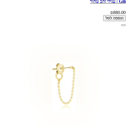
Gili | עגילי זהב טהור
₪880.00
הוספה לסל