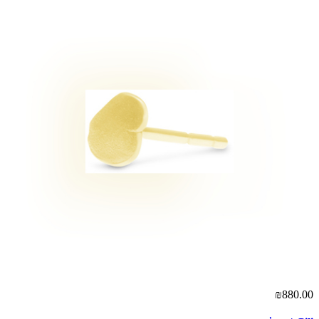
₪880.00