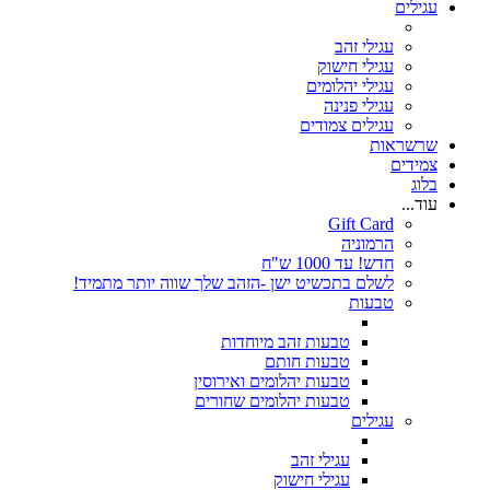
עגילים
עגילי זהב
עגילי חישוק
עגילי יהלומים
עגילי פנינה
עגילים צמודים
שרשראות
צמידים
בלוג
עוד...
Gift Card
הרמוניה
חדש! עד 1000 ש"ח
לשלם בתכשיט ישן -הזהב שלך שווה יותר מתמיד!
טבעות
טבעות זהב מיוחדות
טבעות חותם
טבעות יהלומים ואירוסין
טבעות יהלומים שחורים
עגילים
עגילי זהב
עגילי חישוק