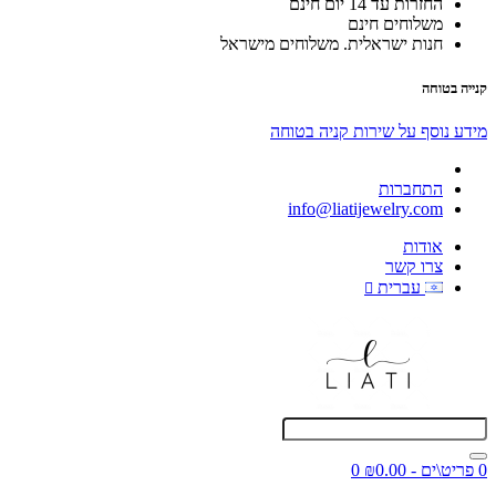
החזרות עד 14 יום חינם
משלוחים חינם
חנות ישראלית. משלוחים מישראל
קנייה בטוחה
מידע נוסף על שירות קניה בטוחה
התחברות
info@liatijewelry.com
אודות
צרו קשר
עברית
0 פריט\ים - ₪0.00
0