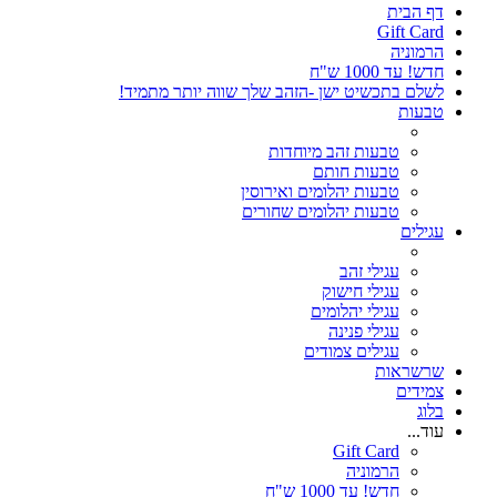
דף הבית
Gift Card
הרמוניה
חדש! עד 1000 ש"ח
לשלם בתכשיט ישן -הזהב שלך שווה יותר מתמיד!
טבעות
טבעות זהב מיוחדות
טבעות חותם
טבעות יהלומים ואירוסין
טבעות יהלומים שחורים
עגילים
עגילי זהב
עגילי חישוק
עגילי יהלומים
עגילי פנינה
עגילים צמודים
שרשראות
צמידים
בלוג
עוד...
Gift Card
הרמוניה
חדש! עד 1000 ש"ח