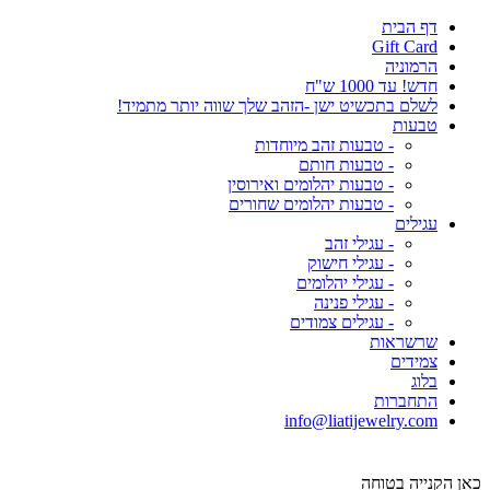
דף הבית
Gift Card
הרמוניה
חדש! עד 1000 ש"ח
לשלם בתכשיט ישן -הזהב שלך שווה יותר מתמיד!
טבעות
- טבעות זהב מיוחדות
- טבעות חותם
- טבעות יהלומים ואירוסין
- טבעות יהלומים שחורים
עגילים
- עגילי זהב
- עגילי חישוק
- עגילי יהלומים
- עגילי פנינה
- עגילים צמודים
שרשראות
צמידים
בלוג
התחברות
info@liatijewelry.com
כאן הקנייה בטוחה